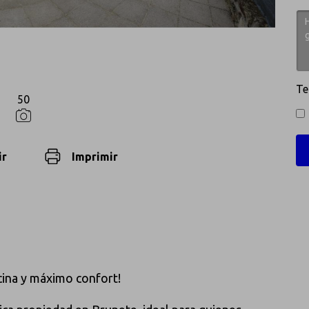
Te
50
ir
Imprimir
scina y máximo confort!