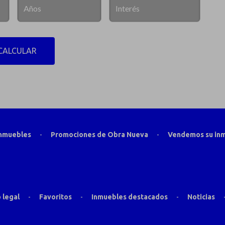
CALCULAR
inmuebles
-
Promociones de Obra Nueva
-
Vendemos su in
 legal
-
Favoritos
-
Inmuebles destacados
-
Noticias