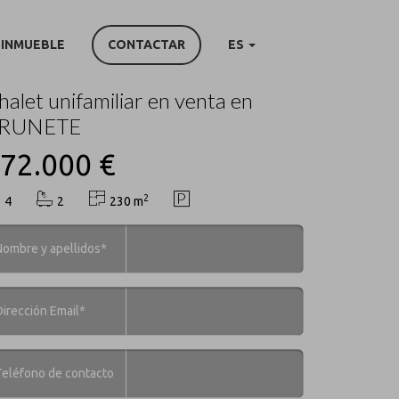
 INMUEBLE
CONTACTAR
ES
UNETE (Villanueva de la Cañada)
halet unifamiliar en venta en
RUNETE
72.000 €
2
4
2
230 m
Nombre y apellidos*
Dirección Email*
Teléfono de contacto