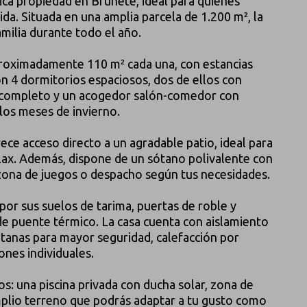
ica propiedad en Brunete, ideal para quienes
ida. Situada en una amplia parcela de 1.200 m², la
amilia durante todo el año.
aproximadamente 110 m² cada una, con estancias
n 4 dormitorios espaciosos, dos de ellos con
 completo y un acogedor salón-comedor con
los meses de invierno.
ce acceso directo a un agradable patio, ideal para
lax. Además, dispone de un sótano polivalente con
ona de juegos o despacho según tus necesidades.
 por sus suelos de tarima, puertas de roble y
de puente térmico. La casa cuenta con aislamiento
ntanas para mayor seguridad, calefacción por
ones individuales.
os: una piscina privada con ducha solar, zona de
mplio terreno que podrás adaptar a tu gusto como