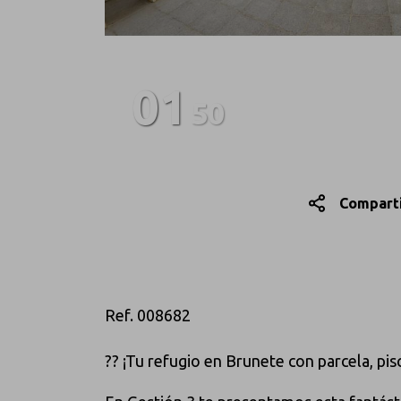
01
50
Compart
Ref. 008682
?? ¡Tu refugio en Brunete con parcela, pi