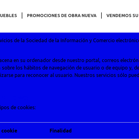
MUEBLES
PROMOCIONES DE OBRA NUEVA
VENDEMOS SU
POLÍTICA DE COOKIES
rvicios de la Sociedad de la Información y Comercio electrónic
acena en su ordenador desde nuestro portal, correos electrón
n sobre los hábitos de navegación de usuario o de equipo y, 
ilizarse para reconocer al usuario. Nuestros servicios sólo pu
 sitio web:
ipos de cookies:
 cookie
Finalidad