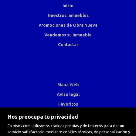
Inicio
Nuestros inmuebles
Promociones de Obra Nueva
Vendemos su inmueble
Contactar
Mapa Web
Aviso legal
Favoritos
Inmuebles destacados
Nos preocupa tu privacidad
Noticias
En pisos.com utilizamos cookies propias y de terceros para dar un
servicio satisfactorio mediante cookies técnicas, de personalización y
Política de cookies