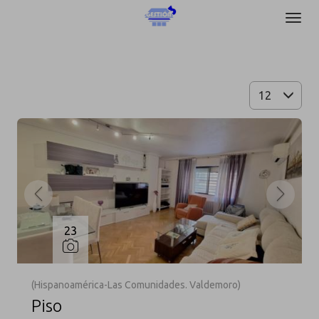
Filtrar
Ordenar
103 inmuebles en total
12
Mostrar resultados
23
(Hispanoamérica-Las Comunidades. Valdemoro)
Piso