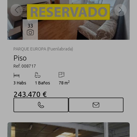
33
PARQUE EUROPA (Fuenlabrada)
Piso
Ref. 008717
2
3 Habs
1 Baños
78 m
243.470 €