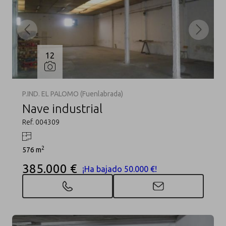
12
P.IND. EL PALOMO (Fuenlabrada)
Nave industrial
Ref. 004309
2
576 m
385.000 €
¡Ha bajado 50.000 €!