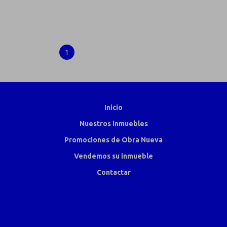
chevron_right
...
2
3
9
1
Inicio
Nuestros inmuebles
Promociones de Obra Nueva
Vendemos su inmueble
Contactar