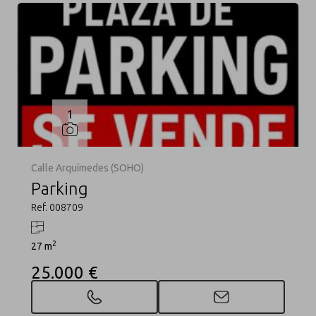
1
Calle Arquímedes (SOHO)
Parking
Ref. 008709
2
27 m
25.000 €