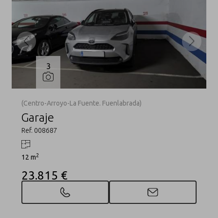
3
(Centro-Arroyo-La Fuente. Fuenlabrada)
Garaje
Ref. 008687
2
12 m
23.815 €