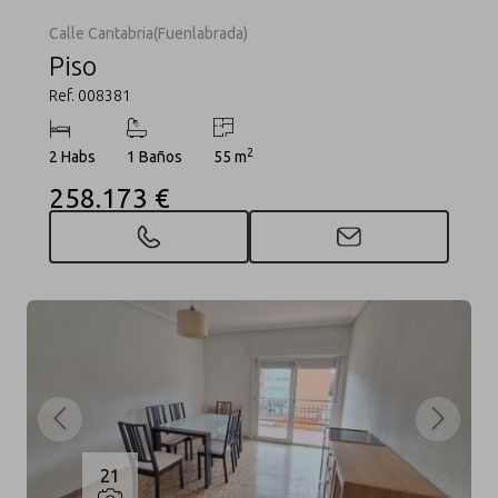
Calle Cantabria(Fuenlabrada)
Piso
Ref. 008381
2
2 Habs
1 Baños
55 m
258.173 €
21