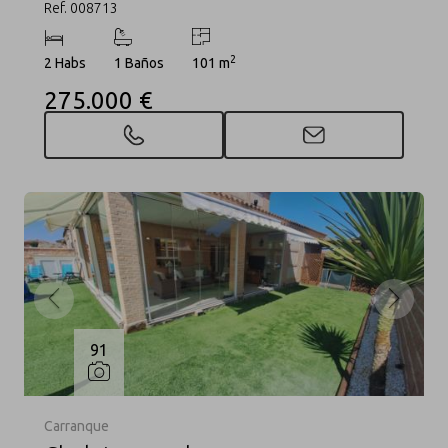
Ref. 008713
2
2 Habs
1 Baños
101 m
275.000 €
91
Carranque