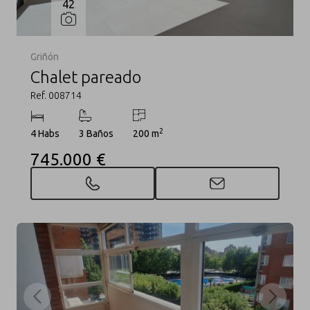
42
Griñón
Chalet pareado
Ref. 008714
2
4 Habs
3 Baños
200 m
745.000 €