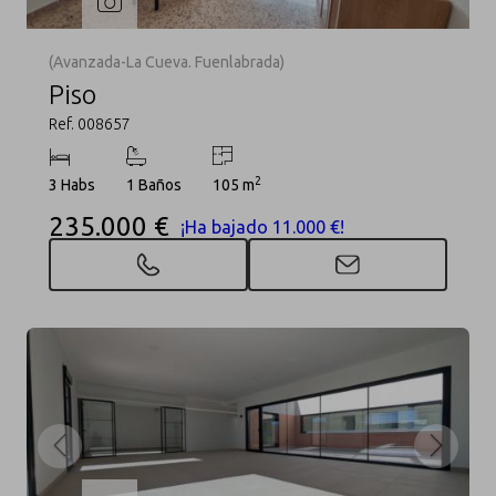
(Avanzada-La Cueva. Fuenlabrada)
Piso
Ref. 008657
2
3 Habs
1 Baños
105 m
235.000 €
¡Ha bajado 11.000 €!