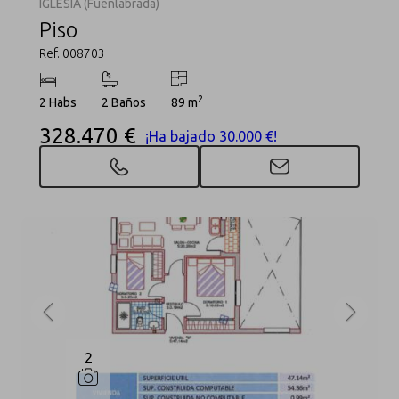
IGLESIA (Fuenlabrada)
Piso
Ref. 008703
2
2 Habs
2 Baños
89 m
328.470 €
¡Ha bajado 30.000 €!
2