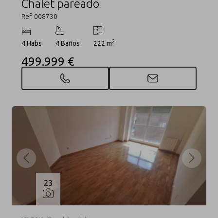
Chalet pareado
Ref. 008730
2
4 Habs
4 Baños
222 m
499.999 €
23