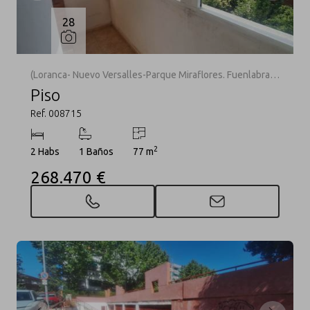
28
(Loranca- Nuevo Versalles-Parque Miraflores. Fuenlabrada)
Piso
Ref. 008715
2
2 Habs
1 Baños
77 m
268.470 €