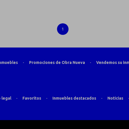
1
inmuebles
-
Promociones de Obra Nueva
-
Vendemos su in
 legal
-
Favoritos
-
Inmuebles destacados
-
Noticias