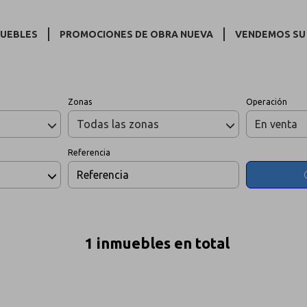
Inmuebles en venta en Bargas
MUEBLES
PROMOCIONES DE OBRA NUEVA
VENDEMOS SU
Zonas
Operación
Todas las zonas
En venta
Referencia
1 inmuebles en total