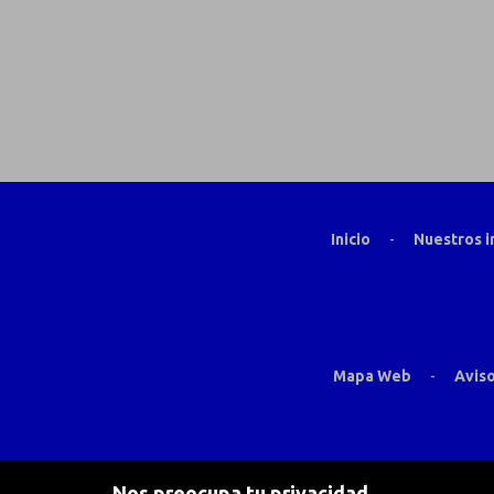
Inicio
-
Nuestros 
Mapa Web
-
Aviso
Nos preocupa tu privacidad