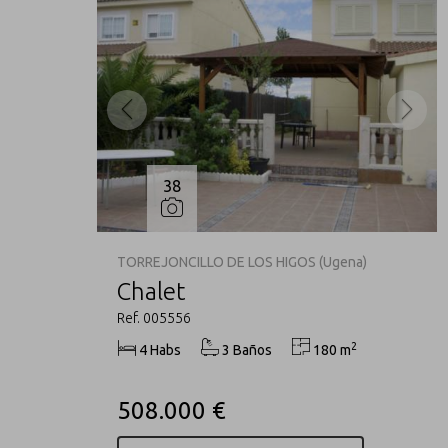
38
TORREJONCILLO DE LOS HIGOS (Ugena)
Chalet
Ref. 005556
2
4 Habs
3 Baños
180 m
508.000 €