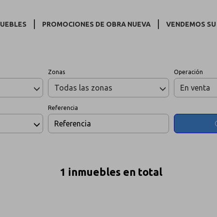
Inmuebles en venta en Ugena
MUEBLES
PROMOCIONES DE OBRA NUEVA
VENDEMOS SU
Zonas
Operación
Todas las zonas
En venta
Referencia
1 inmuebles en total