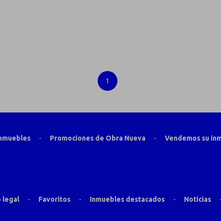
1
inmuebles
-
Promociones de Obra Nueva
-
Vendemos su in
 legal
-
Favoritos
-
Inmuebles destacados
-
Noticias