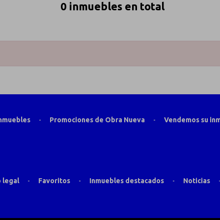
0 inmuebles en total
inmuebles
-
Promociones de Obra Nueva
-
Vendemos su in
 legal
-
Favoritos
-
Inmuebles destacados
-
Noticias