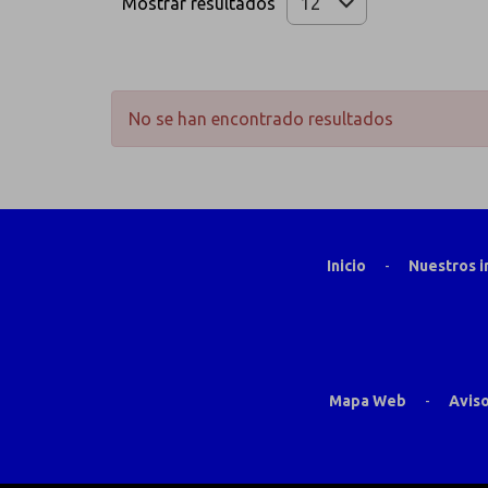
Mostrar resultados
12
No se han encontrado resultados
Inicio
-
Nuestros 
Mapa Web
-
Aviso